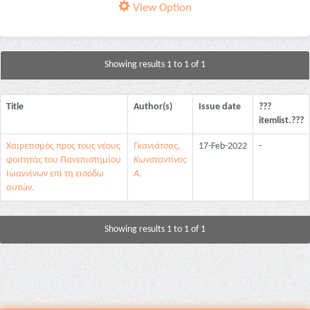
View Option
Showing results 1 to 1 of 1
Title
Author(s)
Issue date
???
itemlist.???
Χαιρετισμός προς τους νέους
Γκανιάτσας,
17-Feb-2022
-
φοιτητάς του Πανεπιστημίου
Κωνσταντίνος
Ιωαννίνων επί τη εισόδω
Α.
αυτών.
Showing results 1 to 1 of 1