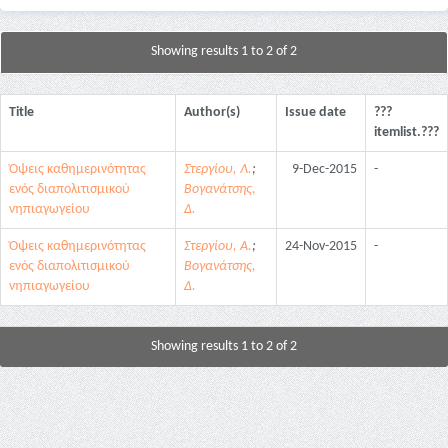
Showing results 1 to 2 of 2
Title
Author(s)
Issue date
???
itemlist.???
Όψεις καθημερινότητας
Στεργίου, Λ.
;
9-Dec-2015
-
ενός διαπολιτισμικού
Βογανάτσης,
νηπιαγωγείου
Δ.
Όψεις καθημερινότητας
Στεργίου, Α.
;
24-Nov-2015
-
ενός διαπολιτισμικού
Βογανάτσης,
νηπιαγωγείου
Δ.
Showing results 1 to 2 of 2