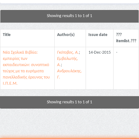
Showing results 1 to 1 of 1
Title
Author(s)
Issue date
???
itemlist.???
Νέα Σχολικά Βιβλία:
Γκότοβος, Α.
;
14-Dec-2015
-
εμπειρίες των
Εμβαλωτής,
εκπαιδευτικών: συνοπτικό
Α.
;
τεύχος με τα ευρήματα
Ανδρουλάκης,
πανελλαδικής έρευνας του
Γ.
Ι.Π.Ε.Μ.
Showing results 1 to 1 of 1