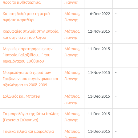
προς το μυθιστόρημα
Γιάννης
Και στη δεξιά μου τη μεριά
Μότσιος,
6-Dec-2022
-
αφήστε παραθύρι
Γιάννης
Κορυφαίες στιγμές στην ιστορία
Μότσιος,
12-Nov-2015
-
και στην τέχνη του λόγου
Γιάννης
Μερικές παρατηρήσεις στην
Μότσιος,
11-Dec-2015
-
"Iστορία Γαλαξιδίου..." του
Γιάννης
Iερομόναχου Ευθύμιου
Μοιρολόγια από χωριά των
Μότσιος,
11-Nov-2015
-
Γρεβενών που συγκέντρωσα και
Γιάννης
αξιολόγησα το 2008-2009
Σολωμός και Μπότεφ
Μότσιος,
11-Dec-2015
-
Γιάννης
Τα μοιρολόγια της Κάτω Ιταλίας
Μότσιος,
11-Dec-2015
-
(Γκρετσία Σαλεντίνα)
Γιάννης
Ταφικά έθιμα και μοιρολόγια
Μότσιος,
11-Dec-2015
-
Γιάννης