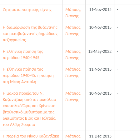
Ζητήματα ποιητικής τέχνης
Μότσιος,
11-Nov-2015
-
Γιάννης
Η διαμόρφωση της βυζαντινής
Μότσιος,
10-Nov-2015
-
και μεταβυζαντινής δημώδους
Γιάννης
πεζογραφίας
Η ελληνική ποίηση της
Μότσιος,
12-May-2022
-
περιόδου 1940-1945
Γιάννης
Η ελληνική ποίηση της
Μότσιος,
11-Nov-2015
-
περιόδου 1940-45: η ποίηση
Γιάννης
στη Μέση Ανατολή
Η μακρά πορεία του Ν.
Μότσιος,
10-Nov-2015
-
Καζαντζάκη από το πρωτόλειο
Γιάννης
επιστολικό Όφις και Κρίνο στο
βιταλιστικό μυθιστόρημα της
ωριμότητας Βίος και Πολιτεία
του Αλέξη Ζορμπά
Η πορεία του Νίκου Καζαντζάκη
Μότσιος,
11-Dec-2015
-