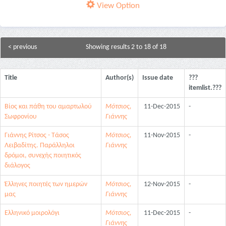
View Option
< previous
Showing results 2 to 18 of 18
Title
Author(s)
Issue date
???
itemlist.???
Βίος και πάθη του αμαρτωλού
Μότσιος,
11-Dec-2015
-
Σωφρονίου
Γιάννης
Γιάννης Ρίτσος - Τάσος
Μότσιος,
11-Nov-2015
-
Λειβαδίτης. Παράλληλοι
Γιάννης
δρόμοι, συνεχής ποιητικός
διάλογος
Έλληνες ποιητές των ημερών
Μότσιος,
12-Nov-2015
-
μας
Γιάννης
Ελληνικό μοιρολόγι
Μότσιος,
11-Dec-2015
-
Γιάννης