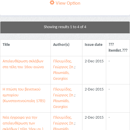
View Option
Showing results 1 to 4 of 4
Title
Author(s)
Issue date
???
itemlist.???
Απελευθέρωση σκλάβων
Πλουμίδης,
2-Dec-2015
-
στα τέλη του 16ου αιώνα
Γεώργιος Σπ.
;
Ploumidis,
Georgios
Η πτώση του βενετικού
Πλουμίδης,
2-Dec-2015
-
εμπορίου
Γεώργιος Σπ.
;
(Κωνσταντινούπολη 1785)
Ploumidis,
Georgios
Νέα έγγραφα για την
Πλουμίδης,
2-Dec-2015
-
απελευθέρωση των
Γεώργιος Σπ.
;
σκλάβων ( τέλη 16ου αι.)
Ploumidis,