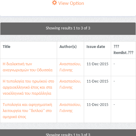
View Option
Showing results 1 to 3 of 3
Title
Author(s)
Issue date
???
itemlist.???
Η διαλεκτική των
Αναστασίου,
11-Dec-2015
-
αναγνωρισμών του Οδυσσέα
Γιάννης
Η τυπολογία του ηρωϊκού στο
Αναστασίου,
11-Dec-2015
-
αρχαιοελληνικό έπος και στα
Γιάννης
νεοελληνικά του παράλληλα
Τυπολογία και αφηγηματική
Αναστασίου,
11-Dec-2015
-
λειτουργία του "διπλού" στο
Γιάννης
ομηρικό έπος
Showing results 1 to 3 of 3