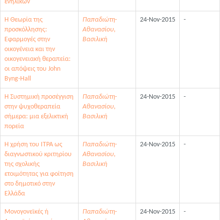
ενηλίκων
Η Θεωρία της
Παπαδιώτη-
24-Nov-2015
-
προσκόλλησης:
Αθανασίου,
Εφαρμογές στην
Βασιλική
οικογένεια και την
οικογενειακή θεραπεία:
οι απόψεις του John
Byng-Hall
Η Συστημική προσέγγιση
Παπαδιώτη-
24-Nov-2015
-
στην ψυχοθεραπεία
Αθανασίου,
σήμερα: μια εξελικτική
Βασιλική
πορεία
Η χρήση του ITPA ως
Παπαδιώτη-
24-Nov-2015
-
διαγνωστικού κριτηρίου
Αθανασίου,
της σχολικής
Βασιλική
ετοιμότητας για φοίτηση
στο δημοτικό στην
Ελλάδα
Μονογονεϊκές ή
Παπαδιώτη-
24-Nov-2015
-