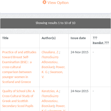
View Option
Showing results 1 to 10 of 10
Title
Author(s)
Issue date
???
itemlist.???
Practice of and attitudes
Chouliara, Z.
;
24-Nov-2015
-
toward Breast Self-
Παπαδιώτη-
Examination (BSE) : a
Αθανασίου,
cross-cultural
Βασιλική
;
Power,
comparison between
K. G.
;
Swanson,
younger women in
V.
Scotland and Greece
Quality of School Life: A
Karatzias, A.
;
24-Nov-2015
-
Cross-Cultural Study of
Παπαδιώτη-
Greek and Scottish
Αθανασίου,
Secondary Scool Pupils
Βασιλική
;
Power,