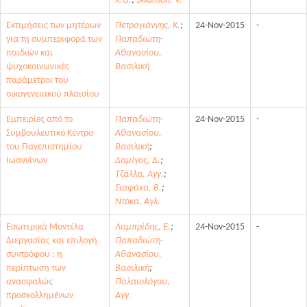
K.G.
;
Swanson, V.
Εκτιμήσεις των μητέρων
Πετρογιάννης, Κ.
;
24-Nov-2015
-
για τη συμπεριφορά των
Παπαδιώτη-
παιδιών και
Αθανασίου,
ψυχοκοινωνικές
Βασιλική
παράμετροι του
οικογενειακού πλαισίου
Εμπειρίες από το
Παπαδιώτη-
24-Nov-2015
-
Συμβουλευτικό Κέντρο
Αθανασίου,
του Πανεπιστημίου
Βασιλική
;
Ιωαννίνων
Δαμίγος, Δ.
;
Τζάλλα, Αγγ.
;
Σιαφάκα, Β.
;
Ντόκα, Αγλ.
Εσωτερικά Μοντέλα
Λαμπρίδης, Ε.
;
24-Nov-2015
-
Διεργασίας και επιλογή
Παπαδιώτη-
συντρόφου : η
Αθανασίου,
περίπτωση των
Βασιλική
;
ανασφαλώς
Παλαιολόγου,
προσκολλημένων
Αγγ.