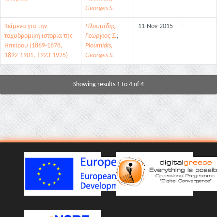
Georges S.
Κείμενα για την
Πλουμίδης,
11-Nov-2015
-
ταχυδρομική ιστορία της
Γεώργιος Σ.
;
Ηπείρου (1869-1878,
Ploumidis,
1892-1901, 1923-1925)
Georges S.
Showing results 1 to 4 of 4