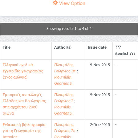
View Option
Showing results 1 to 4 of 4
Title
Author(s)
Issue date
???
itemlist.???
Ελληνικά σχολικά
Πλουμίδης,
9-Nov-2015
-
εγχειρίδια γεωγραφίας
Γεώργιος Σπ.
;
(19ος αιώνας)
Ploumidis,
Georges S.
Εμπορικές ανταλλαγές
Πλουμίδης,
9-Nov-2015
-
Ελλάδας και Βουλγαρίας
Γεώργιος Σ.
;
στις αρχές του 20ού
Ploumidis,
αιώνα
Georges S.
Ενδεικτική βιβλιογραφία
Πλουμίδης,
2-Dec-2015
-
για τη Γεωγραφία της
Γεώργιος Σπ.
;
Ιστορίας
Ploumidis,