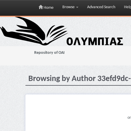
Browse
Advanced Search
Hel
Home
Skip
navigation
Repository of OAI
Browsing by Author 33efd9dc
or