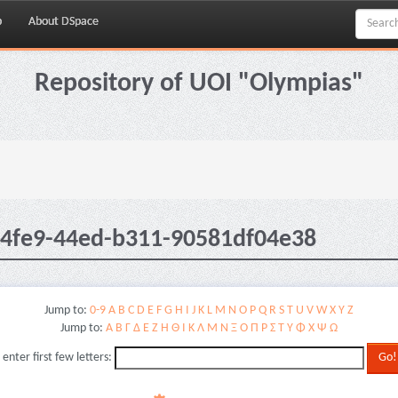
p
About DSpace
Repository of UOI "Olympias"
-4fe9-44ed-b311-90581df04e38
Jump to:
0-9
A
B
C
D
E
F
G
H
I
J
K
L
M
N
O
P
Q
R
S
T
U
V
W
X
Y
Z
Jump to:
Α
Β
Γ
Δ
Ε
Ζ
Η
Θ
Ι
Κ
Λ
Μ
Ν
Ξ
Ο
Π
Ρ
Σ
Τ
Υ
Φ
Χ
Ψ
Ω
 enter first few letters: