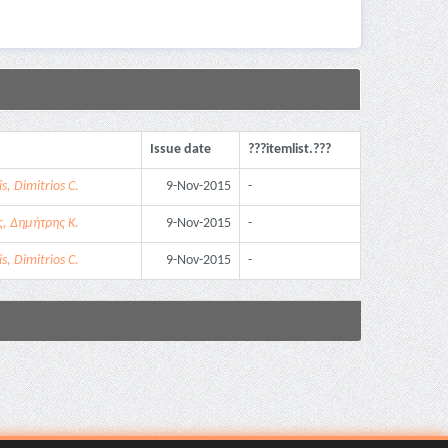
Issue date
???itemlist.???
s, Dimitrios C.
9-Nov-2015
-
, Δημήτρης Κ.
9-Nov-2015
-
s, Dimitrios C.
9-Nov-2015
-