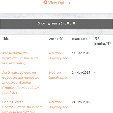
View Option
Showing results 1 to 8 of 8
Title
Author(s)
Issue date
???
itemlist.???
Από το λύκειο στο
Νούτσος,
11-Dec-2015
-
πανεπιστήμιο: παλιές και
Χαράλαμπος
νέες αντιφάσεις
Αρχές κατευθύνσεις και
Νούτσος,
24-Nov-2015
-
φούμαρα: μια κριτική του
Χαράλαμπος
λεγόμενου «Ενιαίου
Πλαισίου Προγραμμάτων
Σπουδών»
Ενιαίο Πλαίσιο
Νούτσος,
24-Nov-2015
-
Προγραμμάτων Σπουδών: η
Χαράλαμπος
ιδεολογία του αχταρμά