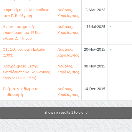
Η κριτική του Ι. Μοισιόδακα
Νούτσος,
3-Mar-2023
-
στον Ε. Βούλγαρη
Χαράλαμπος
Η πανεπιστημιακή
Νούτσος,
11-Jul-2025
-
εκκαθάριση του 1918 : η
Χαράλαμπος
έκθεση Δ. Γληνού
Ο Γ. Σκληρός στην Ελλάδα
Νούτσος,
20-Nov-2015
-
(1903)
Χαράλαμπος
Προγράμματα μέσης
Νούτσος,
30-Nov-2015
-
εκπαίδευσης και κοινωνικός
Χαράλαμπος
έλεγχος (1931-1973)
Το έμφυλο αξίωμα του
Νούτσος,
14-Dec-2015
-
επιθεωρητή
Χαράλαμπος
Showing results 1 to 8 of 8