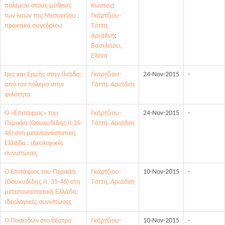
πολέμου στους μύθους
Κώστας
;
των λαών της Μεσογείου :
Γκάρτζιου-
πρακτικά συνεδρίου
Τάττη,
Αριάδνη
;
Βασιλείου,
Ελένη
Ίρις και Ερμής στην Ιλιάδα:
Γκάρτζιου-
24-Nov-2015
-
από τον πόλεμο στην
Τάττη, Αριάδνη
φιλότητα
Ο «Επιτάφιος» του
Γκάρτζιου-
24-Nov-2015
-
Περικλή (Θουκυδίδης ΙΙ 35-
Τάττη, Αριάδνη
46) στη μετεπαναστατική
Ελλάδα : ιδεολογικές
συνιστώσες
Ο Επιτάφιος του Περικλή
Γκάρτζιου-
10-Nov-2015
-
(Θουκυδίδης II, 35-46) στη
Τάττη, Αριάδνη
μετεπαναστατική Ελλάδα:
ιδεολογικές συνιστώσες
Ο Ποσειδών στο θέατρο
Γκάρτζιου-
10-Nov-2015
-