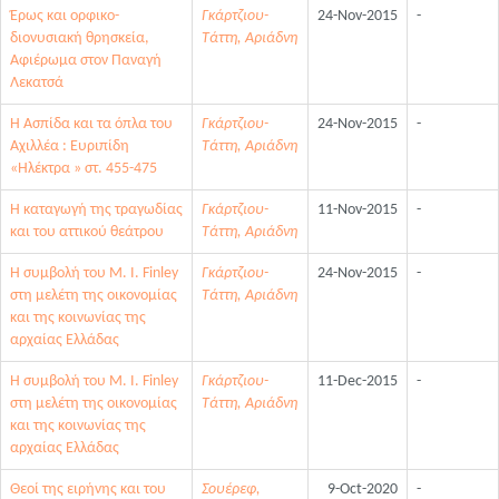
Έρως και ορφικο-
Γκάρτζιου-
24-Nov-2015
-
διονυσιακή θρησκεία,
Τάττη, Αριάδνη
Αφιέρωμα στον Παναγή
Λεκατσά
Η Ασπίδα και τα όπλα του
Γκάρτζιου-
24-Nov-2015
-
Αχιλλέα : Ευριπίδη
Τάττη, Αριάδνη
«Ηλέκτρα » στ. 455-475
Η καταγωγή της τραγωδίας
Γκάρτζιου-
11-Nov-2015
-
και του αττικού θεάτρου
Τάττη, Αριάδνη
Η συμβολή του M. I. Finley
Γκάρτζιου-
24-Nov-2015
-
στη μελέτη της οικονομίας
Τάττη, Αριάδνη
και της κοινωνίας της
αρχαίας Ελλάδας
Η συμβολή του Μ. I. Finley
Γκάρτζιου-
11-Dec-2015
-
στη μελέτη της οικονομίας
Τάττη, Αριάδνη
και της κοινωνίας της
αρχαίας Ελλάδας
Θεοί της ειρήνης και του
Σουέρεφ,
9-Oct-2020
-