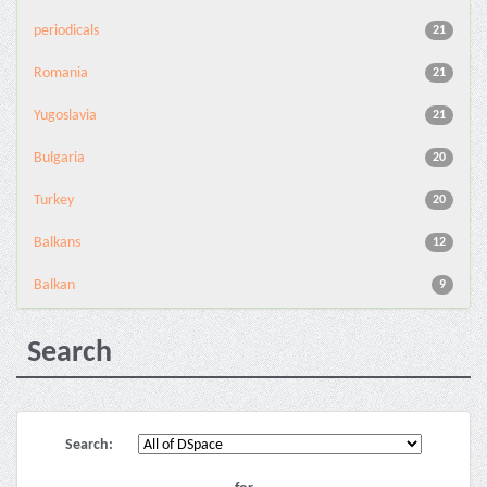
periodicals
21
Romania
21
Yugoslavia
21
Bulgaria
20
Turkey
20
Balkans
12
Balkan
9
Search
Search: