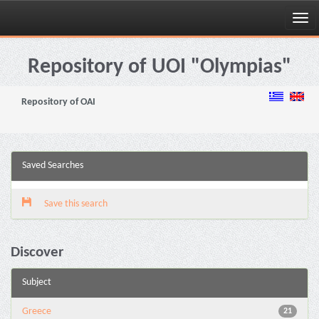
Skip
navigation
Repository of UOI "Olympias"
Repository of OAI
Saved Searches
Save this search
Discover
Subject
Greece
21