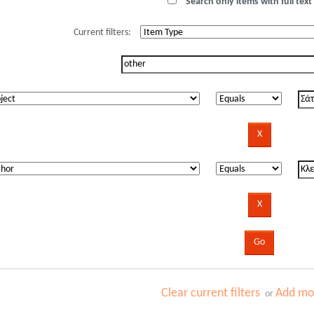
Search only items with full text 
Current filters:
Clear current filters
Add mor
or