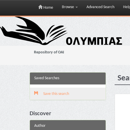
Browse
Advanced Search
Hel
Home
Skip
navigation
Repository of OAI
Sea
Saved Searches
Save this search
Discover
Author