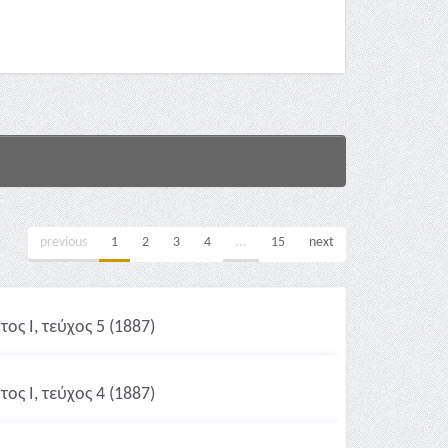
previous
1
2
3
4
...
15
next
ος Ι, τεύχος 5 (1887)
ος Ι, τεύχος 4 (1887)