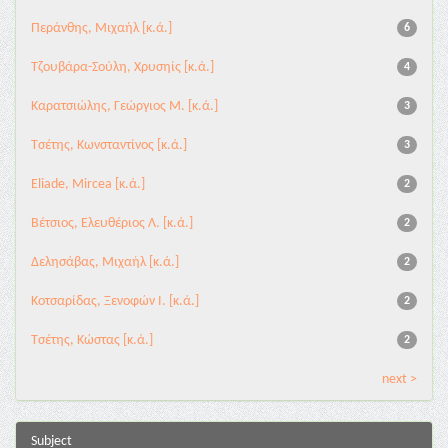
Περάνθης, Μιχαήλ [κ.ά.]
6
Tζουβάρα-Σούλη, Χρυσηίς [κ.ά.]
4
Καρατσιώλης, Γεώργιος Μ. [κ.ά.]
3
Τσέτης, Κωνσταντίνος [κ.ά.]
3
Eliade, Mircea [κ.ά.]
2
Βέτσιος, Ελευθέριος Λ. [κ.ά.]
2
Δελησάβας, Μιχαήλ [κ.ά.]
2
Κοτσαρίδας, Ξενοφών Ι. [κ.ά.]
2
Τσέτης, Κώστας [κ.ά.]
2
next >
Subject