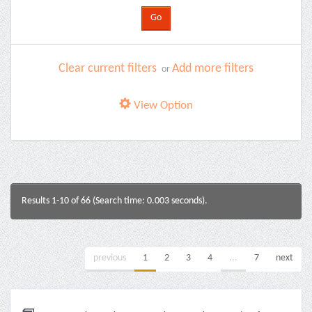
Clear current filters
Add more filters
or
View Option
Results 1-10 of 66 (Search time: 0.003 seconds).
previous
1
2
3
4
...
7
next