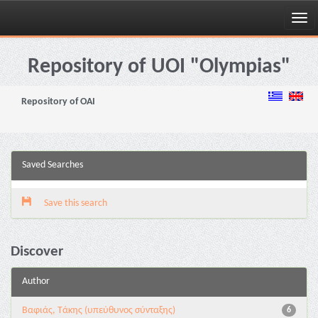
Skip
navigation
Repository of UOI "Olympias"
Repository of OAI
Saved Searches
Save this search
Discover
Author
Βαφιάς, Τάκης (υπεύθυνος σύνταξης)
6