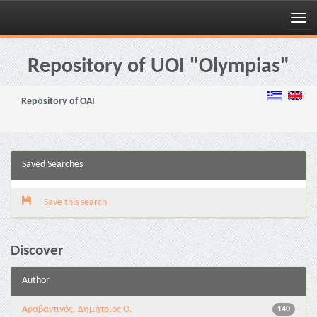
Skip
navigation
Repository of UOI "Olympias"
Repository of OAI
Saved Searches
Save this search
Discover
Author
Αραβαντινός, Δημήτριος Θ.
140