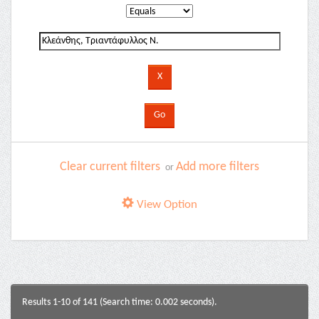
Clear current filters
Add more filters
or
View Option
Results 1-10 of 141 (Search time: 0.002 seconds).