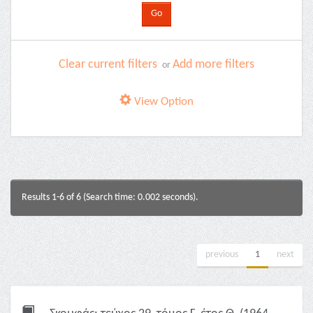
Clear current filters
Add more filters
or
View Option
Results 1-6 of 6 (Search time: 0.002 seconds).
previous
1
next