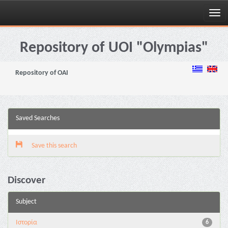
Skip
navigation
Repository of UOI "Olympias"
Repository of OAI
Saved Searches
Save this search
Discover
Subject
Ιστορία
6