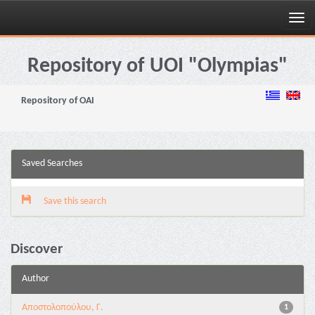
Skip
navigation
Repository of UOI "Olympias"
Repository of OAI
Saved Searches
Save this search
Discover
Author
Αποστολοπούλου, Γ.
1