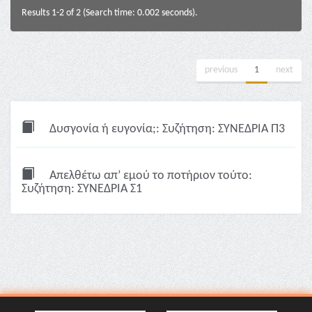
Results 1-2 of 2 (Search time: 0.002 seconds).
previous
1
next
Δυσγονία ή ευγονία;: Συζήτηση: ΣΥΝΕΔΡΙΑ Π3
Απελθέτω απ’ εμού το ποτήριον τούτο:
Συζήτηση: ΣΥΝΕΔΡΙΑ Σ1