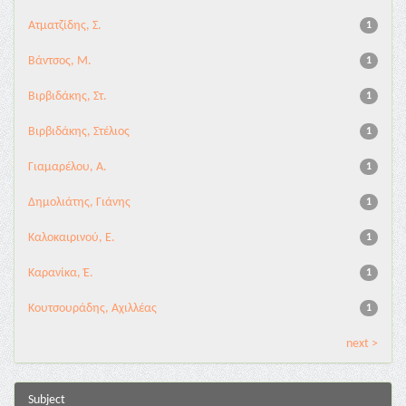
Ατματζίδης, Σ.
1
Βάντσος, Μ.
1
Βιρβιδάκης, Στ.
1
Βιρβιδάκης, Στέλιος
1
Γιαμαρέλου, Α.
1
Δημολιάτης, Γιάνης
1
Καλοκαιρινού, Ε.
1
Καρανίκα, Έ.
1
Κουτσουράδης, Αχιλλέας
1
next >
Subject