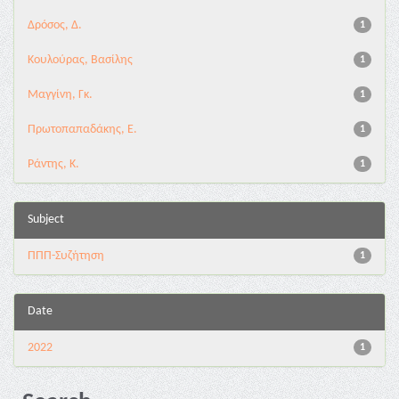
Δρόσος, Δ.
1
Κουλούρας, Βασίλης
1
Μαγγίνη, Γκ.
1
Πρωτοπαπαδάκης, Ε.
1
Ράντης, Κ.
1
Subject
ΠΠΠ-Συζήτηση
1
Date
2022
1