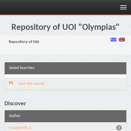
Skip
navigation
Repository of UOI "Olympias"
Repository of OAI
Saved Searches
Save this search
Discover
Author
Γεωργαντά, Ε.
1