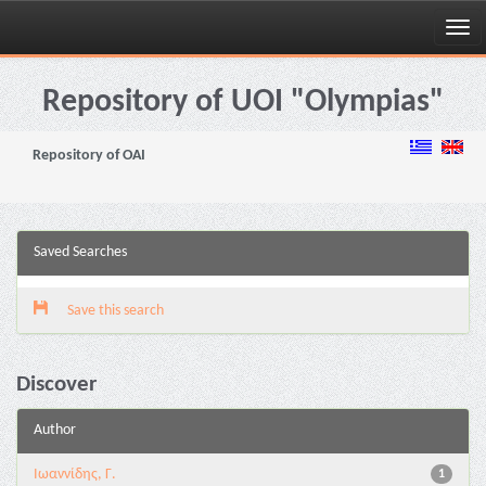
Skip
navigation
Repository of UOI "Olympias"
Repository of OAI
Saved Searches
Save this search
Discover
Author
Ιωαννίδης, Γ.
1