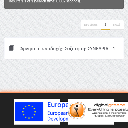
Results 1-1 of 1 (Search time: 0.002 seconds).
previous
1
next
Άρνηση ή αποδοχή;: Συζήτηση: ΣΥΝΕΔΡΙΑ Π1