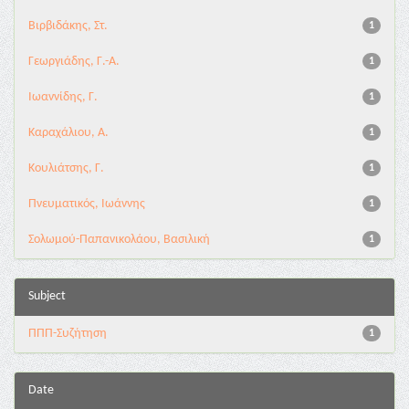
Βιρβιδάκης, Στ.
1
Γεωργιάδης, Γ.-Α.
1
Ιωαννίδης, Γ.
1
Καραχάλιου, Α.
1
Κουλιάτσης, Γ.
1
Πνευματικός, Ιωάννης
1
Σολωμού-Παπανικολάου, Βασιλική
1
Subject
ΠΠΠ-Συζήτηση
1
Date