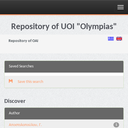
Skip
navigation
Repository of UOI "Olympias"
Repository of OAI
Saved Searches
Save this search
Discover
Author
Αποστολοπούλου, Γ.
1