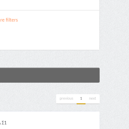
e filters
previous
1
next
 Σ1