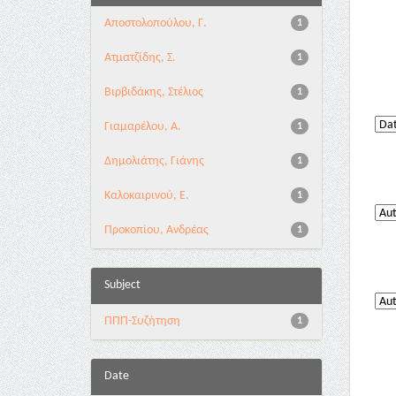
Αποστολοπούλου, Γ.
1
Ατματζίδης, Σ.
1
Βιρβιδάκης, Στέλιος
1
Γιαμαρέλου, Α.
1
Δημολιάτης, Γιάνης
1
Καλοκαιρινού, Ε.
1
Προκοπίου, Ανδρέας
1
Subject
ΠΠΠ-Συζήτηση
1
Date