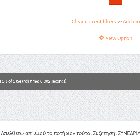
Clear current filters
Add mor
or
View Option
s 1-1 of 1 (Search time: 0.002 seconds).
Απελθέτω απ’ εμού το ποτήριον τούτο: Συζήτηση: ΣΥΝΕΔΡΙΑ