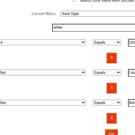
Search only items with full text 
Current filters: