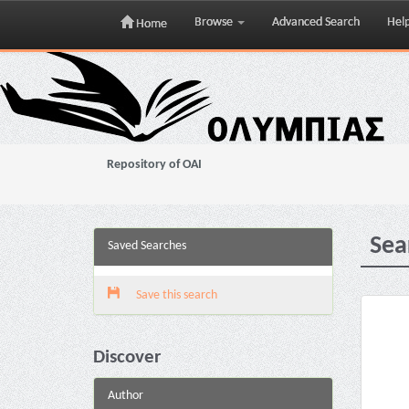
Browse
Advanced Search
Hel
Home
Skip
navigation
Repository of OAI
Sea
Saved Searches
Save this search
Discover
Author