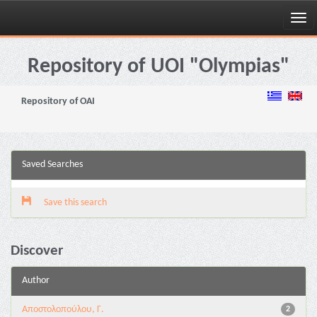
Skip
navigation
Repository of UOI "Olympias"
Repository of OAI
Saved Searches
Save this search
Discover
Author
Αποστολοπούλου, Γ.
2