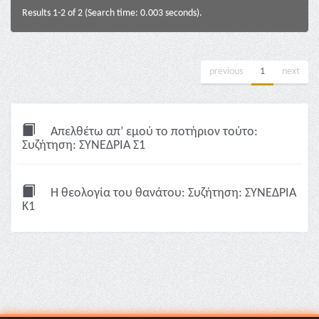
Results 1-2 of 2 (Search time: 0.003 seconds).
previous
1
next
Απελθέτω απ’ εμού το ποτήριον τούτο:
Συζήτηση: ΣΥΝΕΔΡΙΑ Σ1
Η θεολογία του θανάτου: Συζήτηση: ΣΥΝΕΔΡΙΑ
Κ1