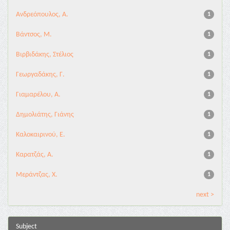
Ανδρεόπουλος, Α.
1
Βάντσος, Μ.
1
Βιρβιδάκης, Στέλιος
1
Γεωργαδάκης, Γ.
1
Γιαμαρέλου, Α.
1
Δημολιάτης, Γιάνης
1
Καλοκαιρινού, Ε.
1
Καρατζάς, Α.
1
Μεράντζας, Χ.
1
next >
Subject