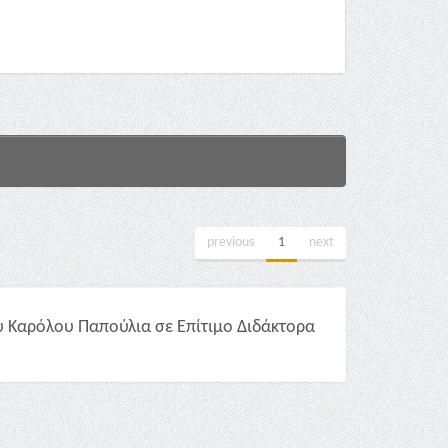
previous
1
next
υ Καρόλου Παπούλια σε Επίτιμο Διδάκτορα