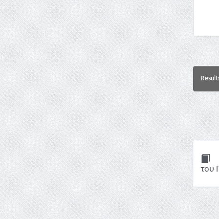
Result
του 