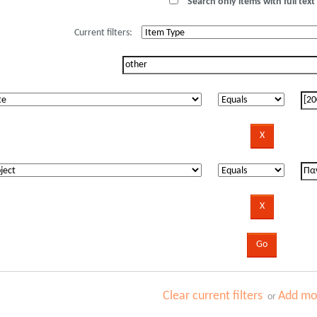
Search only items with full text 
Current filters:
Clear current filters
Add mor
or