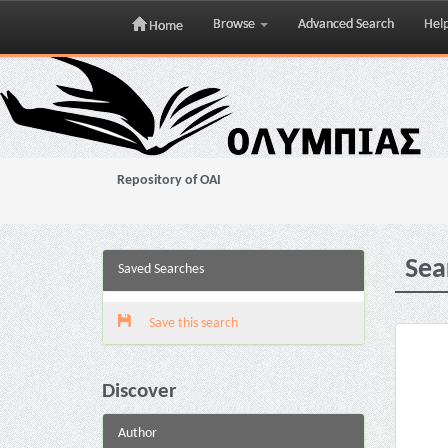
Browse
Advanced Search
Hel
Home
Skip
navigation
Repository of OAI
Sea
Saved Searches
Save this search
Discover
Author