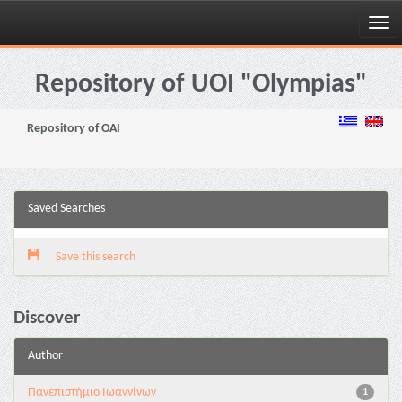
Skip
navigation
Repository of UOI "Olympias"
Repository of OAI
Saved Searches
Save this search
Discover
Author
Πανεπιστήμιο Ιωαννίνων
1