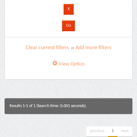
Clear current filters
Add more filters
or
View Option
Results 1-1 of 1 (Search time: 0.001 seconds).
previous
1
next