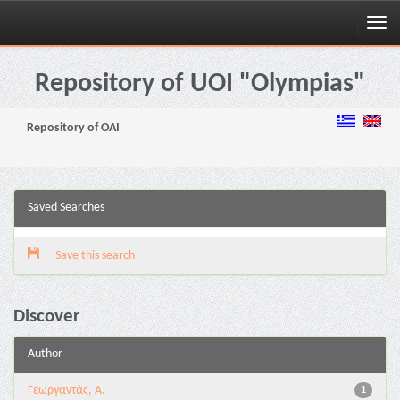
Skip
navigation
Repository of UOI "Olympias"
Repository of OAI
Saved Searches
Save this search
Discover
Author
Γεωργαντάς, Α.
1