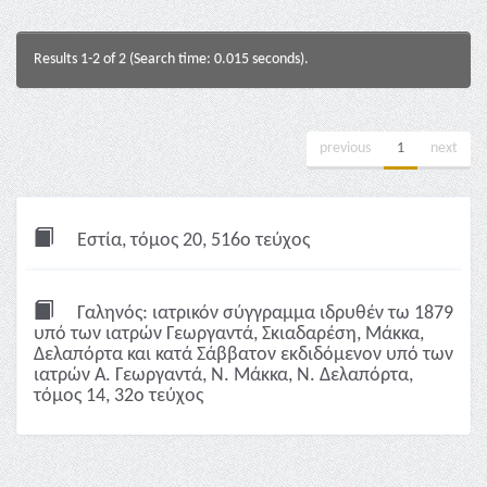
Results 1-2 of 2 (Search time: 0.015 seconds).
previous
1
next
Εστία, τόμος 20, 516ο τεύχος
Γαληνός: ιατρικόν σύγγραμμα ιδρυθέν τω 1879
υπό των ιατρών Γεωργαντά, Σκιαδαρέση, Μάκκα,
Δελαπόρτα και κατά Σάββατον εκδιδόμενον υπό των
ιατρών Α. Γεωργαντά, Ν. Μάκκα, Ν. Δελαπόρτα,
τόμος 14, 32ο τεύχος