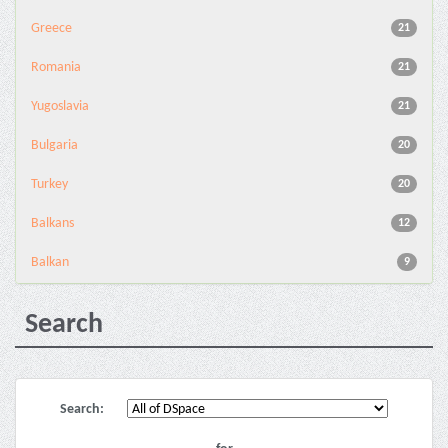
Greece
21
Romania
21
Yugoslavia
21
Bulgaria
20
Turkey
20
Balkans
12
Balkan
9
Search
Search: