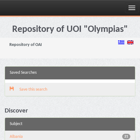
Skip
navigation
Repository of UOI "Olympias"
Repository of OAI
Saved Searches
Save this search
Discover
Subject
Albania
21