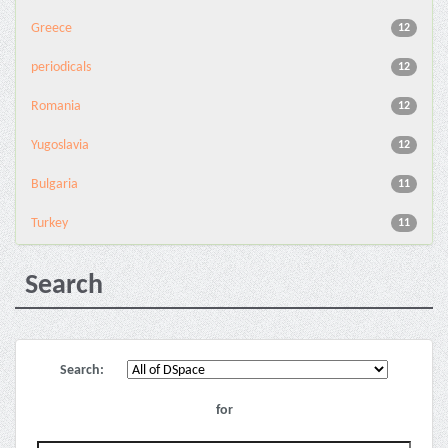
Greece
12
periodicals
12
Romania
12
Yugoslavia
12
Bulgaria
11
Turkey
11
Search
Search:
for