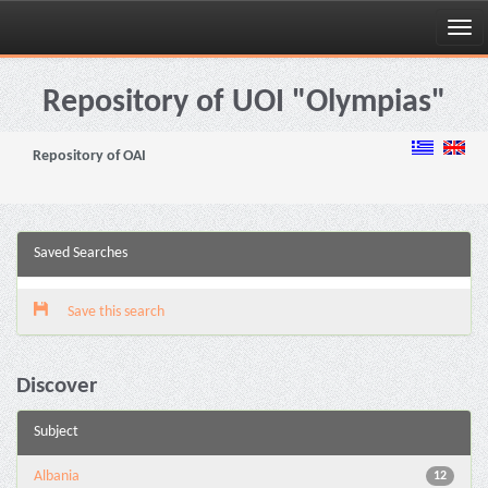
Skip
navigation
Repository of UOI "Olympias"
Repository of OAI
Saved Searches
Save this search
Discover
Subject
Albania
12