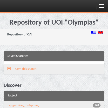
Skip
navigation
Repository of UOI "Olympias"
Repository of OAI
Saved Searches
Save this search
Discover
Subject
Εφημερίδες, Ελληνικές
140