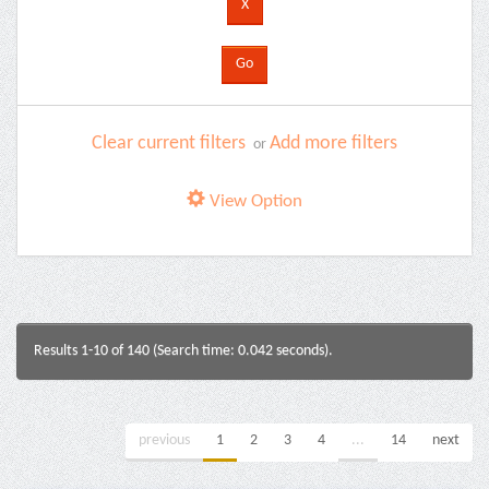
Clear current filters
Add more filters
or
View Option
Results 1-10 of 140 (Search time: 0.042 seconds).
previous
1
2
3
4
...
14
next