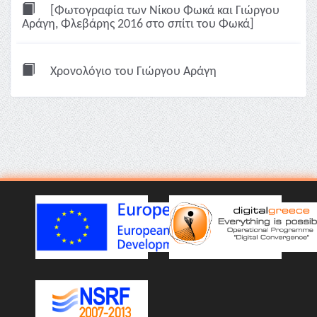
[Φωτογραφία των Νίκου Φωκά και Γιώργου
Αράγη, Φλεβάρης 2016 στο σπίτι του Φωκά]
Χρονολόγιο του Γιώργου Αράγη