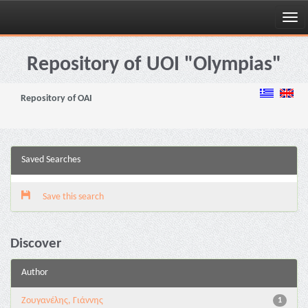
Skip
navigation
Repository of UOI "Olympias"
Repository of OAI
Saved Searches
Save this search
Discover
Author
Ζουγανέλης, Γιάννης
1