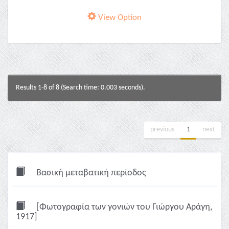
View Option
Results 1-8 of 8 (Search time: 0.003 seconds).
previous
1
next
Βασική μεταβατική περίοδος
[Φωτογραφία των γονιών του Γιώργου Αράγη,
1917]