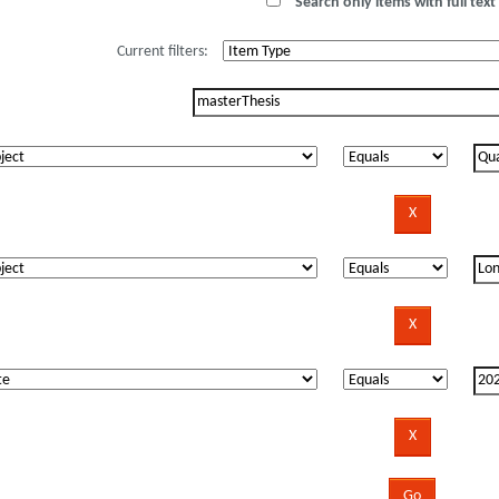
Search only items with full text 
Current filters: