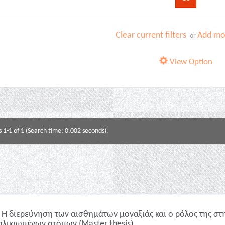
Clear current filters
Add mor
or
View Option
s 1-1 of 1 (Search time: 0.002 seconds).
Η διερεύνηση των αισθημάτων μοναξιάς και ο ρόλος της στ
ηλικιωμένων ατόμων (Master thesis)