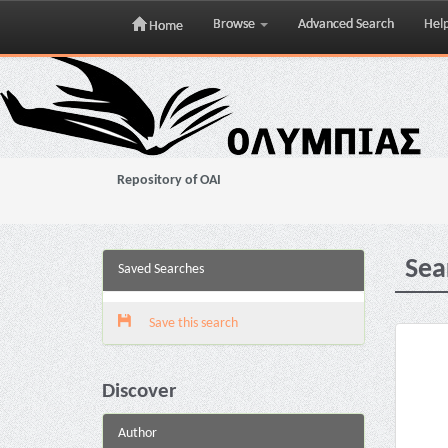
Browse
Advanced Search
Hel
Home
Skip
navigation
Repository of OAI
Sea
Saved Searches
Save this search
Discover
Author