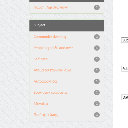
Πανδή, Αιμιλία-Λυνν
1
Subject
Community dwelling
1
People aged 60 and over
1
Self-care
1
Άτομα 60 ετών και άνω
1
Αυτοφροντίδα
1
Ζουν στην κοινότητα
1
Μοναξιά
1
Ποιότητα ζωής
1