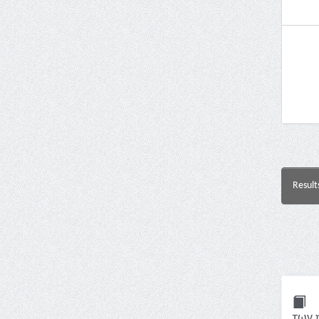
Result
των 