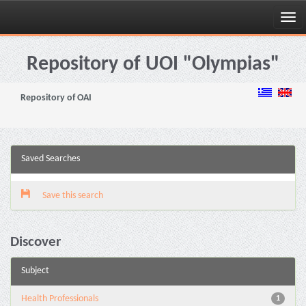
Skip
navigation
Repository of UOI "Olympias"
Repository of OAI
Saved Searches
Save this search
Discover
Subject
Health Professionals
1