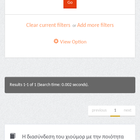
Clear current filters
Add more filters
or
View Option
Results 1-1 of 1 (Search time: 0.002 seconds).
previous
1
next
Η διασύνδεση του χιούμορ με την ποιότητα