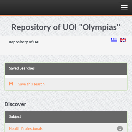
Skip
navigation
Repository of UOI "Olympias"
Repository of OAI
Saved Searches
Save this search
Discover
Subject
Health Professionals
1