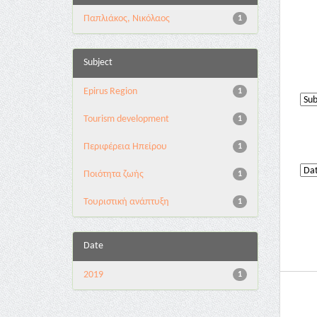
Παπλιάκος, Νικόλαος
1
Subject
Epirus Region
1
Tourism development
1
Περιφέρεια Ηπείρου
1
Ποιότητα ζωής
1
Τουριστική ανάπτυξη
1
Date
2019
1