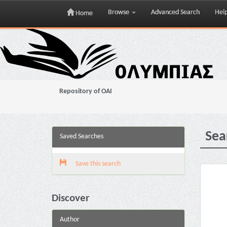
Browse
Advanced Search
Hel
Home
Skip
navigation
Repository of OAI
Sea
Saved Searches
Save this search
Discover
Author