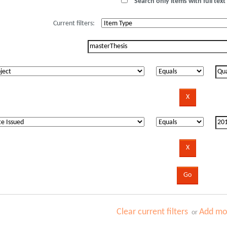
Search only items with full text 
Current filters:
Clear current filters
Add mor
or