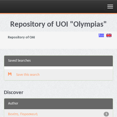
Skip
navigation
Repository of UOI "Olympias"
Repository of OAI
Saved Searches
Save this search
Discover
Author
Βενέτη, Παρασκευή
1