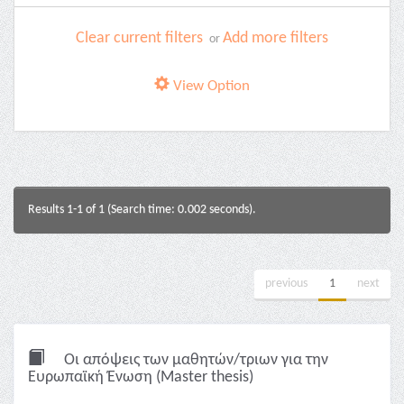
Clear current filters
Add more filters
or
View Option
Results 1-1 of 1 (Search time: 0.002 seconds).
previous
1
next
Οι απόψεις των μαθητών/τριων για την
Ευρωπαϊκή Ένωση (Master thesis)