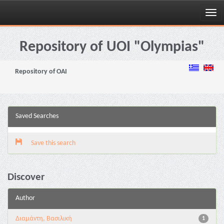
Skip
navigation
Repository of UOI "Olympias"
Repository of OAI
Saved Searches
Save this search
Discover
Author
Διαμάντη, Βασιλική
1