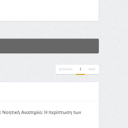
previous
1
next
ε Νοητική Αναπηρία: Η περίπτωση των