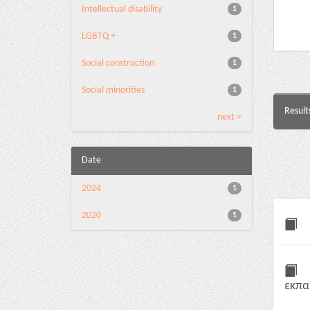
Intellectual disability
1
LGBTQ +
1
Social construction
1
Social minorities
1
Result
next >
Date
2024
1
2020
1
εκπα