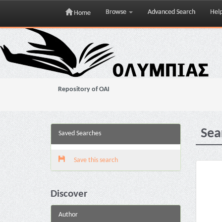
Browse
Advanced Search
Hel
Home
Skip
navigation
Repository of OAI
Sea
Saved Searches
Save this search
Discover
Author