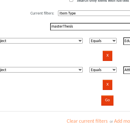
Search only items with full text 
Current filters:
Clear current filters
Add mor
or