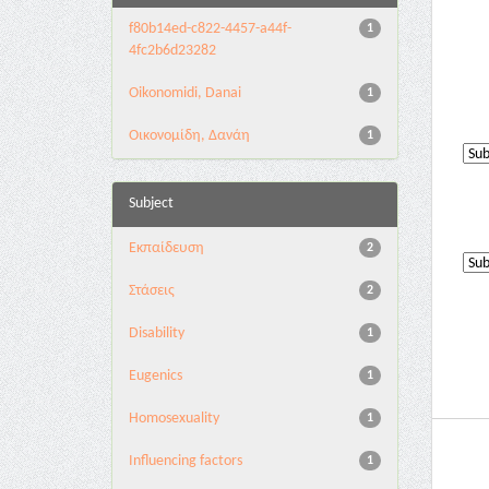
f80b14ed-c822-4457-a44f-
1
4fc2b6d23282
Oikonomidi, Danai
1
Οικονομίδη, Δανάη
1
Subject
Εκπαίδευση
2
Στάσεις
2
Disability
1
Eugenics
1
Homosexuality
1
Influencing factors
1