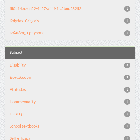
f80b14ed-c822-4457-a44f-4fc2b6d23282
1
Kolydas, Grigoris
1
Κολύδας, Γρηγόρης
1
Subject
Disability
3
Εκπαίδευση
3
Attitudes
1
Homosexuality
1
LGBTQ +
1
School textbooks
1
Self-efficacy
1