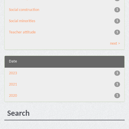
Social construction
1
Social minorities
1
Teacher attitude
1
next >
Date
2023
1
2021
1
2020
1
Search