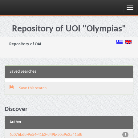
Skip
navigation
Repository of UOI "Olympias"
Repository of OAI
Saved Searches
Save this search
Discover
Author
6c076b68-9e54-41b2-849b-50a9e2a41bf8
1