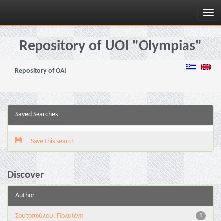
Skip
navigation
Repository of UOI "Olympias"
Repository of OAI
Saved Searches
Save this search
Discover
Author
Σουτοπούλου, Πολυξένη
1