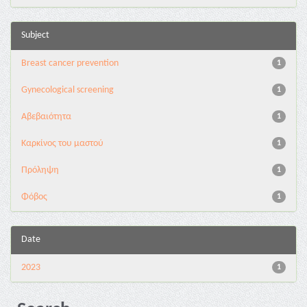
Subject
Breast cancer prevention
1
Gynecological screening
1
Αβεβαιότητα
1
Καρκίνος του μαστού
1
Πρόληψη
1
Φόβος
1
Date
2023
1