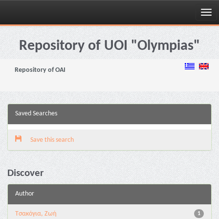
Skip
navigation
Repository of UOI "Olympias"
Repository of OAI
Saved Searches
Save this search
Discover
Author
Τσακόγια, Ζωή
1