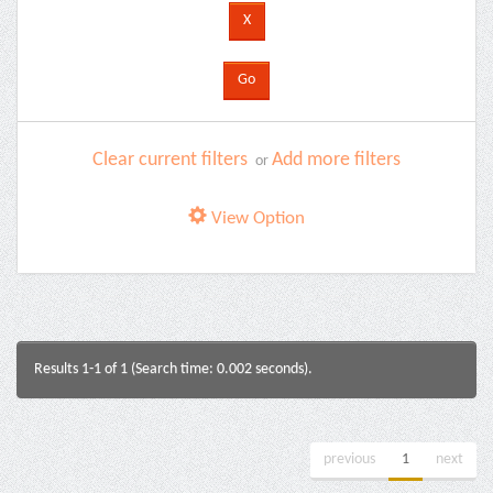
Clear current filters
Add more filters
or
View Option
Results 1-1 of 1 (Search time: 0.002 seconds).
previous
1
next