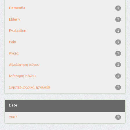
Dementia
1
Elderly
1
Evaluation
1
Pain
1
Άνοια
1
Αξιολόγηση πόνου
1
Μέτρηση πόνου
1
Συμπεριφορικά εργαλεία
1
Date
2007
1