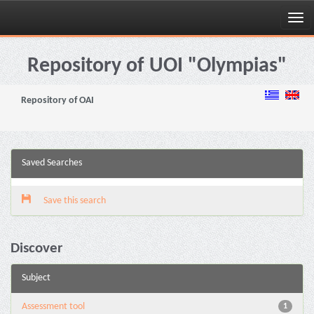
Skip
navigation
Repository of UOI "Olympias"
Repository of OAI
Saved Searches
Save this search
Discover
Subject
Assessment tool
1