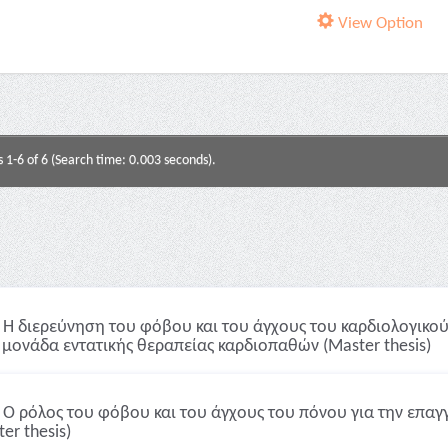
View Option
s 1-6 of 6 (Search time: 0.003 seconds).
Η διερεύνηση του φόβου και του άγχους του καρδιολογικο
 μονάδα εντατικής θεραπείας καρδιοπαθών (Master thesis)
Ο ρόλος του φόβου και του άγχους του πόνου για την επαγγ
er thesis)