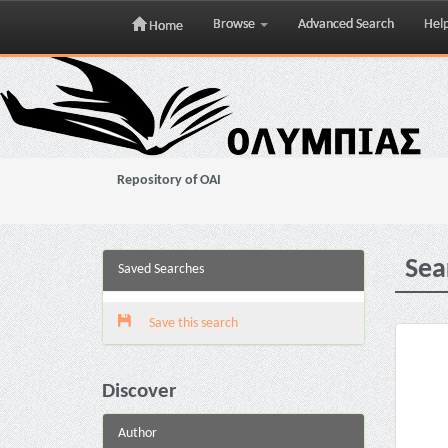
Browse
Advanced Search
Hel
Home
Skip
navigation
Repository of OAI
Sea
Saved Searches
Save this search
Discover
Author