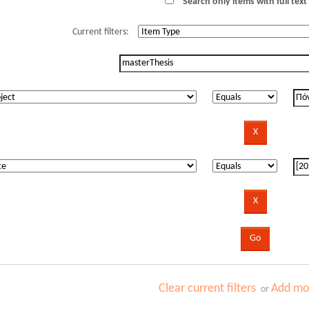
Search only items with full text 
Current filters:
Clear current filters
Add mor
or