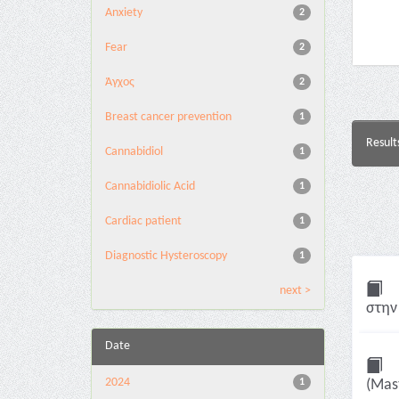
Anxiety
2
Fear
2
Άγχος
2
Breast cancer prevention
1
Result
Cannabidiol
1
Cannabidiolic Acid
1
Cardiac patient
1
Diagnostic Hysteroscopy
1
next >
στην
Date
2024
1
(Mast