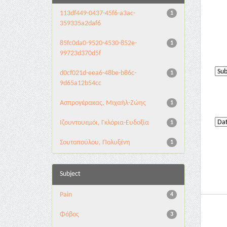
113df449-0437-45f6-a3ac-
1
359335a2daf6
85fc0da0-9520-4530-852e-
1
99723d370d5f
d0cf021d-eea6-48be-b86c-
1
9d65a12b54cc
Ασπρογέρακας, Μιχαήλ-Ζώης
1
Ιζουντουεμόι, Γκλόρια-Ευδοξία
1
Σουτοπούλου, Πολυξένη
1
Subject
Pain
4
Φόβος
3