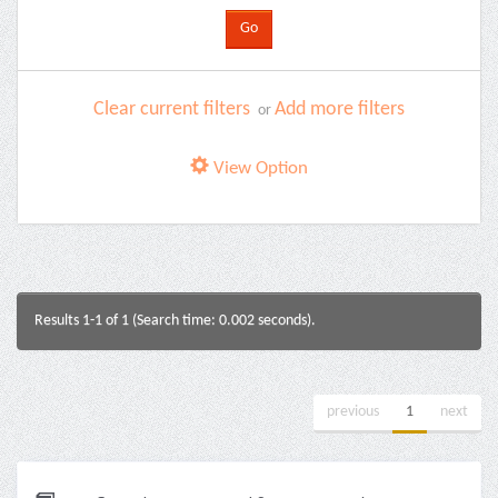
Clear current filters
Add more filters
or
View Option
Results 1-1 of 1 (Search time: 0.002 seconds).
previous
1
next