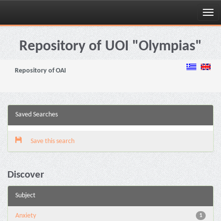
Skip
navigation
Repository of UOI "Olympias"
Repository of OAI
Saved Searches
Save this search
Discover
Subject
Anxiety
1