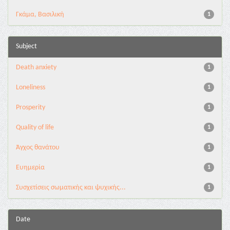
Γκάμα, Βασιλική
1
Subject
Death anxiety
1
Loneliness
1
Prosperity
1
Quality of life
1
Άγχος θανάτου
1
Ευημερία
1
Συσχετίσεις σωματικής και ψυχικής...
1
Date