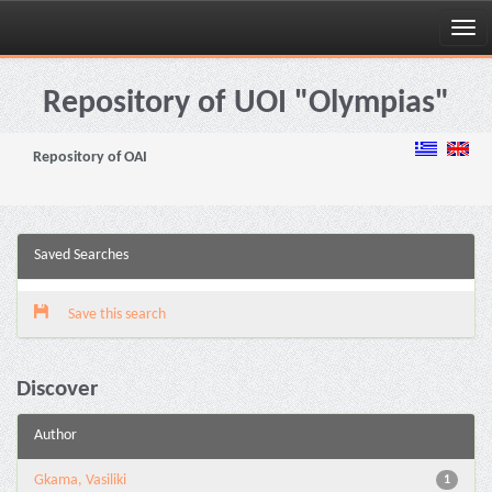
Skip
navigation
Repository of UOI "Olympias"
Repository of OAI
Saved Searches
Save this search
Discover
Author
Gkama, Vasiliki
1