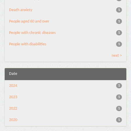
Death anxiety
1
People aged 60 and over
1
People with chronic diseases
1
People with disabilities
1
next >
Date
2024
1
2023
1
2022
1
2020
1