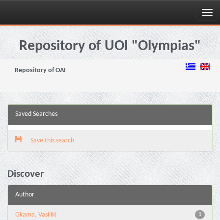
Skip
navigation
Repository of UOI "Olympias"
Repository of OAI
Saved Searches
Save this search
Discover
Author
Gkama, Vasiliki
1