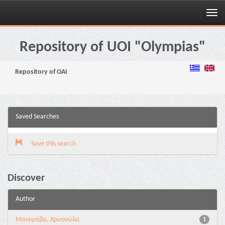
Skip
navigation
Repository of UOI "Olympias"
Repository of OAI
Saved Searches
Save this search
Discover
Author
Μανιφάβα, Χρυσούλα
1