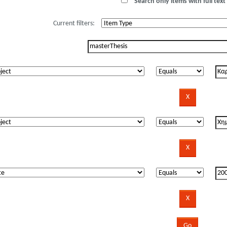
Search only items with full text 
Current filters: