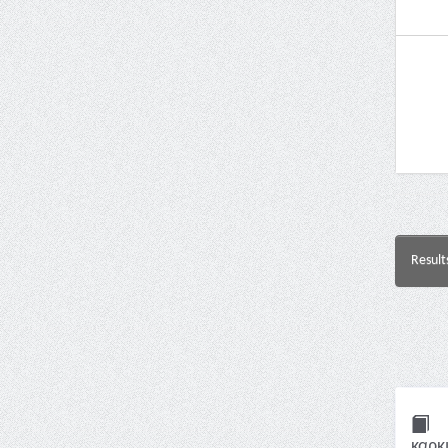
Result
καρκ