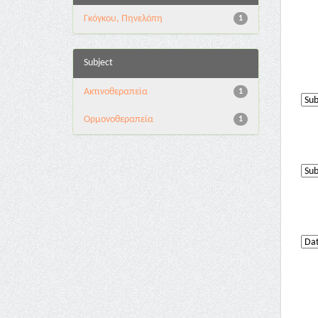
Γκόγκου, Πηνελόπη
1
Subject
Ακτινοθεραπεία
1
Ορμονοθεραπεία
1