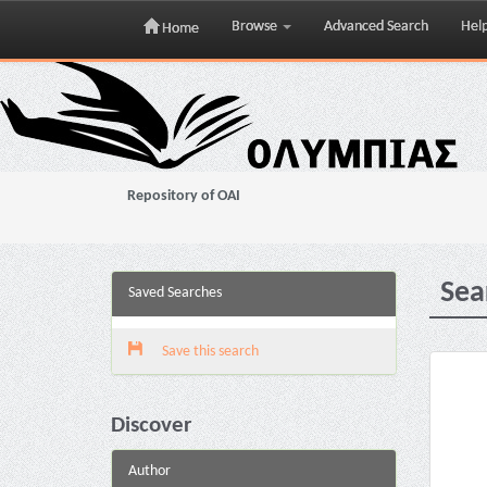
Browse
Advanced Search
Hel
Home
Skip
navigation
Repository of OAI
Sea
Saved Searches
Save this search
Discover
Author