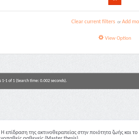
Clear current filters
Add mor
or
View Option
s 1-1 of 1 (Search time: 0.002 seconds).
Η επίδραση της ακτινοθεραπείας στην ποιότητα ζωής και τ
ινοπαθείς ασθενείς (Master thesis)