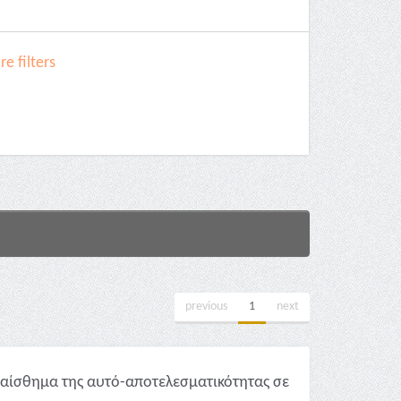
e filters
previous
1
next
ο αίσθημα της αυτό-αποτελεσματικότητας σε