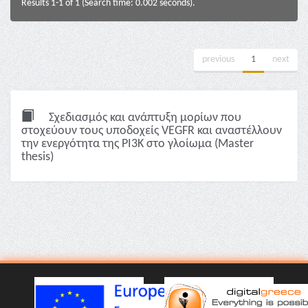
Results 1-1 of 1 (Search time: 0.002 seconds).
previous
1
next
Σχεδιασμός και ανάπτυξη μορίων που
στοχεύουν τους υποδοχείς VEGFR και αναστέλλουν
την ενεργότητα της PI3K στο γλοίωμα (Master
thesis)