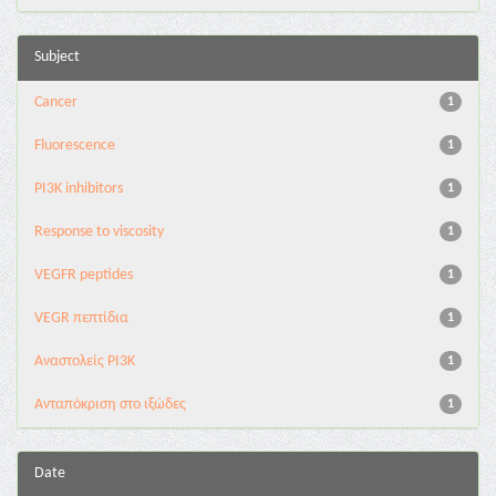
Subject
Cancer
1
Fluorescence
1
PI3K inhibitors
1
Response to viscosity
1
VEGFR peptides
1
VEGR πεπτίδια
1
Αναστολείς PI3K
1
Ανταπόκριση στο ιξώδες
1
Date