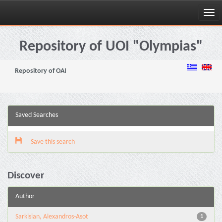
Skip
navigation
Repository of UOI "Olympias"
Repository of OAI
Saved Searches
Save this search
Discover
Author
Sarkisian, Alexandros-Asot
1