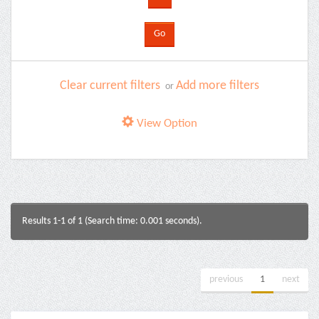
Clear current filters
Add more filters
or
View Option
Results 1-1 of 1 (Search time: 0.001 seconds).
previous
1
next