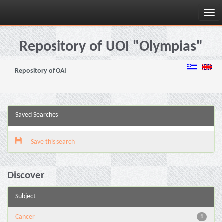
Skip
navigation
Repository of UOI "Olympias"
Repository of OAI
Saved Searches
Save this search
Discover
Subject
Cancer
1