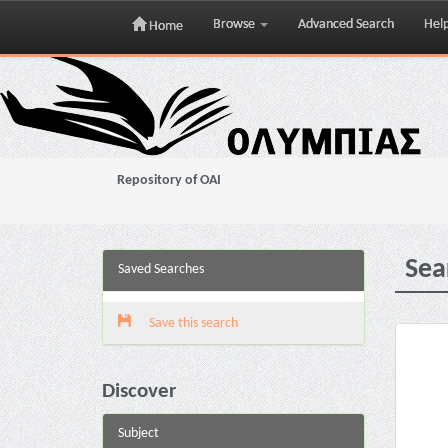
Browse
Advanced Search
Hel
Home
Skip
navigation
Repository of OAI
Sea
Saved Searches
Save this search
Discover
Subject