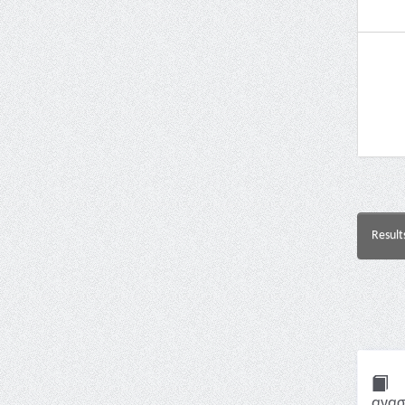
Result
ανασ