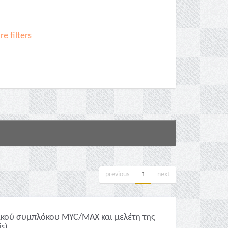
e filters
previous
1
next
νικού συμπλόκου MYC/MAX και μελέτη της
s)