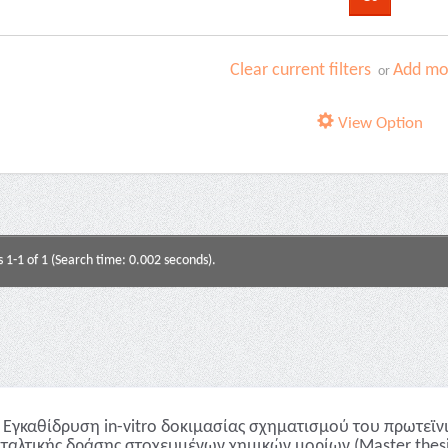
Clear current filters
Add mor
or
View Option
s 1-1 of 1 (Search time: 0.002 seconds).
Εγκαθίδρυση in-vitro δοκιμασίας σχηματισμού του πρωτεϊ
ταλτικής δράσης στοχευμένων χημικών μορίων (Master thesi