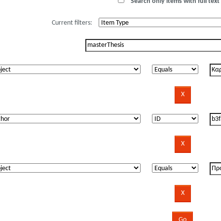
Search only items with full text 
Current filters: