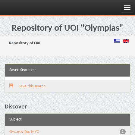
Skip
navigation
Repository of UOI "Olympias"
Repository of OAI
Saved Searches
Save this search
Discover
Subject
Ογκογονίδιο MYC
1