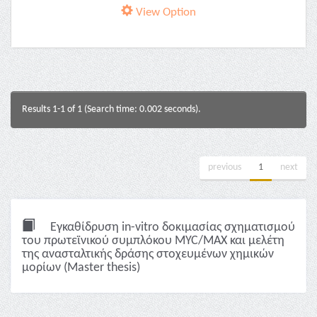
View Option
Results 1-1 of 1 (Search time: 0.002 seconds).
previous
1
next
Εγκαθίδρυση in-vitro δοκιμασίας σχηματισμού
του πρωτεϊνικού συμπλόκου MYC/MAX και μελέτη
της ανασταλτικής δράσης στοχευμένων χημικών
μορίων (Master thesis)